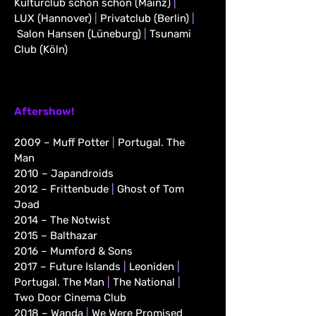
Kulturclub schon schön (Mainz)
|
LUX (Hannover)
|
Privatclub (Berlin)
|
Salon Hansen (Lüneburg)
|
Tsunami
Club (Köln)
Aftershow!
2009 – Muff Potter
|
Portugal. The
Man
2010 – Japandroids
2012 – Frittenbude
|
Ghost of Tom
Joad
2014 – The Notwist
2015 – Balthazar
2016 – Mumford & Sons
2017 – Future Islands
|
Leoniden
|
Portugal. The Man
|
The National
|
Two Door Cinema Club
2018 – Wanda
|
We Were Promised