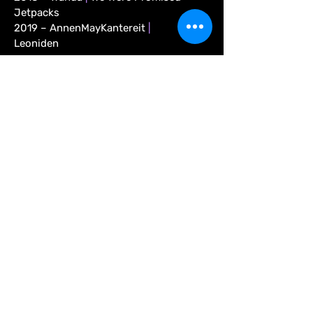
Jetpacks
2019 – AnnenMayKantereit
|
Leoniden
Festivals!
2014 – appletree garden
2016 – A Summer’s Tale
|
Breminale
|
Reeperbahn Festival
2017 – A Summer’s Tale
|
Reeperbahn
Festival
2018 – Kieler Woche
|
Pusdorf
Festival
|
Reeperbahn Festival
2019 – Breminale
|
Kieler Woche
|
Muddi Markt
|
Pusdorf Festival
|
Reeperbahn Festival
|
upStage!
Festival
2022 – Breminale
|
Kieler Woche