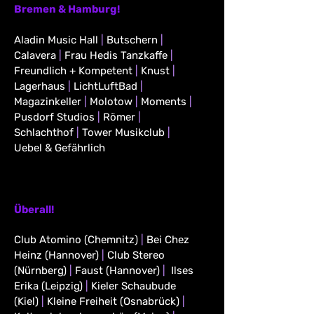
Bremen & Hamburg!
Aladin Music Hall
|
Butschern
|
Calavera
|
Frau Hedis Tanzkaffe
|
Freundlich + Kompetent
|
Knust
|
Lagerhaus
|
LichtLuftBad
|
Magazinkeller
|
Molotow
|
Moments
|
Pusdorf Studios
|
Römer
|
Schlachthof
|
Tower Musikclub
|
Uebel & Gefährlich
Überall!
Club Atomino (Chemnitz)
|
Bei Chez
Heinz (Hannover)
|
Club Stereo
(Nürnberg)
|
Faust (Hannover)
|
Ilses
Erika (Leipzig)
|
Kieler Schaubude
(Kiel)
|
Kleine Freiheit (Osnabrück)
|