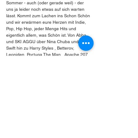
Sommer - auch (oder gerade weil) - der 
uns ja leider noch etwas auf sich warten 
lässt. Kommt zum Lachen ins Schon Schön 
und wir erwärmen eure Herzen mit Indie, 
Pop, Hip Hop, jeder Menge Hits und 
eigentlich allem, was Schön ist. Von Abba 
und SKI AGGU über Nina Chuba und Taylor 
Swift hin zu Harry Styles , Betterov, 
Leoniden, Portuga The Man , Apache 207 
usw.....
Einhörnern auf Regenbögen inklusive. 
Versprochen.
Hier ein kleiner Einblick in die Playlist…
Mehr anzeigen
Diese Veranstaltung teilen