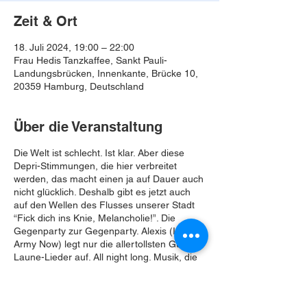
Zeit & Ort
18. Juli 2024, 19:00 – 22:00
Frau Hedis Tanzkaffee, Sankt Pauli-
Landungsbrücken, Innenkante, Brücke 10,
20359 Hamburg, Deutschland
Über die Veranstaltung
Die Welt ist schlecht. Ist klar. Aber diese
Depri-Stimmungen, die hier verbreitet
werden, das macht einen ja auf Dauer auch
nicht glücklich. Deshalb gibt es jetzt auch
auf den Wellen des Flusses unserer Stadt
“Fick dich ins Knie, Melancholie!”. Die
Gegenparty zur Gegenparty. Alexis (Indie
Army Now) legt nur die allertollsten Gute-
Laune-Lieder auf. All night long. Musik, die
ist wie der Sommer . Kommen Sie zum
Lachen auf die Frau Hedi und wir erwärmen
eure Herzen mit Indie, Pop und eigentlich