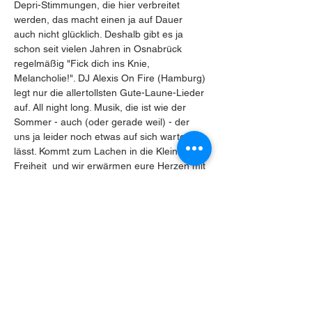
Depri-Stimmungen, die hier verbreitet 
werden, das macht einen ja auf Dauer 
auch nicht glücklich. Deshalb gibt es ja 
schon seit vielen Jahren in Osnabrück 
regelmäßig "Fick dich ins Knie, 
Melancholie!". DJ Alexis On Fire (Hamburg) 
legt nur die allertollsten Gute-Laune-Lieder 
auf. All night long. Musik, die ist wie der 
Sommer - auch (oder gerade weil) - der 
uns ja leider noch etwas auf sich warten 
lässt. Kommt zum Lachen in die Kleine 
Freiheit  und wir erwärmen eure Herzen mit 
Indie, Pop, Hip Hop, jeder Menge Hits und 
eigentlich allem, was Schön ist. Von Abba 
und SKI AGGU über Nina Chuba und Taylor 
Swift hin zu Harry Styles , Betterov, 
Leoniden, Portugal The. Man , Apach…
Mehr anzeigen